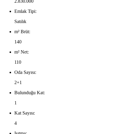
2.830.000
Emlak Tipi:
Satılık
m² Brüt:
140
m² Net:
110
Oda Sayısı:
2+1
Bulunduğu Kat:
1
Kat Sayısı:
4
Isıtma: