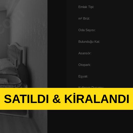
Emlak Tipi:
m² Brüt:
Oda Sayısı:
Bulunduğu Kat:
Asansör:
Otopark:
Eşyalı:
Kullanım Durumu:
SATILDI & KİRALANDI
Site İçerisinde: