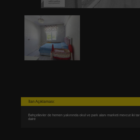
İlan Açıklaması:
Bahçelievler de hemen yakınında okul ve park alanı marketi mevcut iki taraf
daire