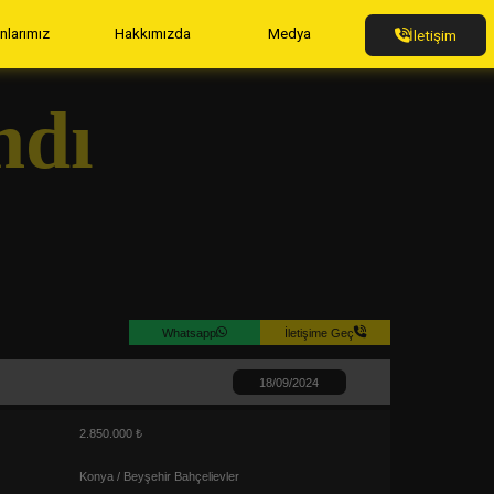
anlarımız
Hakkımızda
Medya
İletişim
ndı
Whatsapp
İletişime Geç
18/09/2024
2.850.000 ₺
Konya / Beyşehir Bahçelievler