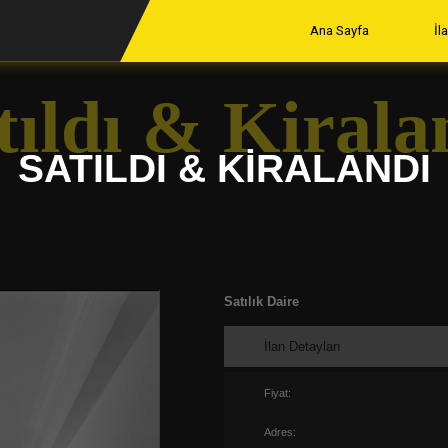
Ana Sayfa
İl
tıldı & Kirala
SATILDI & KIRALANDI
Satılık Daire
İlan Detayları
Fiyat:
Adres: